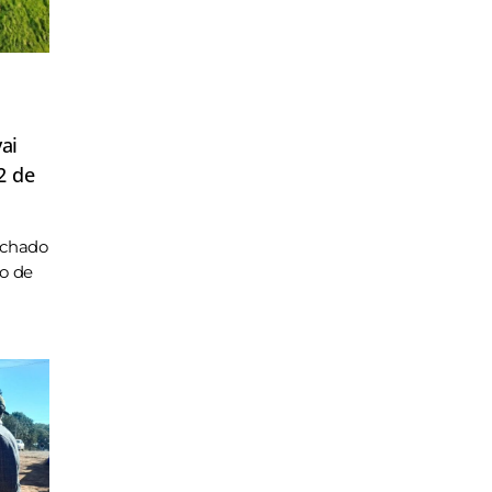
ai
2 de
achado
ho de