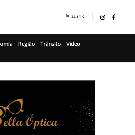
22.84°C
nomia
Região
Trânsito
Vídeo