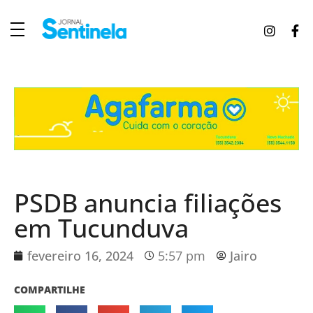
J
ornal Sentinela
Fique atualizado com as notícias de Tucunduva, Tuparendi, Novo Machado e Porto Mauá.
PSDB anuncia filiações
em Tucunduva
fevereiro 16, 2024
5:57 pm
Jairo
COMPARTILHE