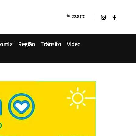
22.84°C
nomia
Região
Trânsito
Vídeo