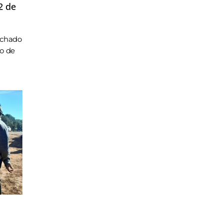
2 de
achado
ho de