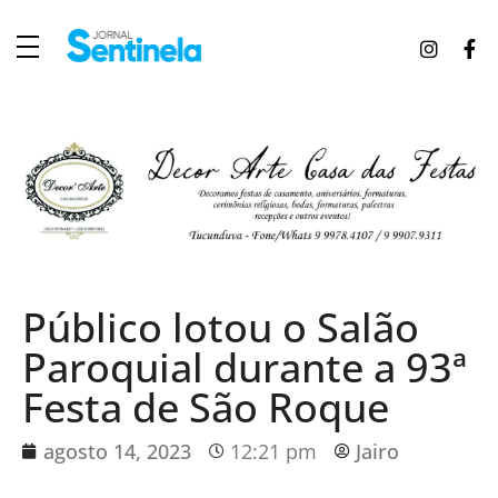
J
ornal Sentinela
Fique atualizado com as notícias de Tucunduva, Tuparendi, Novo Machado e Porto Mauá.
Público lotou o Salão
Paroquial durante a 93ª
Festa de São Roque
agosto 14, 2023
12:21 pm
Jairo