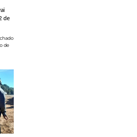
ai
2 de
achado
ho de