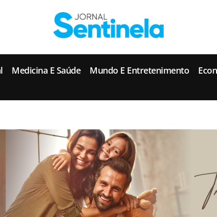
J
ornal Sentinela
Fique atualizado com as notícias de Tucunduva, Tuparendi, Novo Machado e Porto Mauá.
l
Medicina E Saúde
Mundo E Entretenimento
Eco