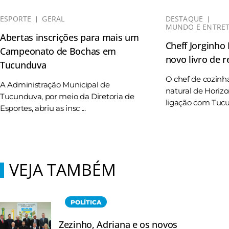
ESPORTE
GERAL
DESTAQUE
MUNDO E ENTRE
Abertas inscrições para mais um
Cheff Jorginho
Campeonato de Bochas em
novo livro de r
Tucunduva
O chef de cozinh
A Administração Municipal de
natural de Horizo
Tucunduva, por meio da Diretoria de
ligação com Tucun
Esportes, abriu as insc ...
VEJA TAMBÉM
POLÍTICA
Zezinho, Adriana e os novos