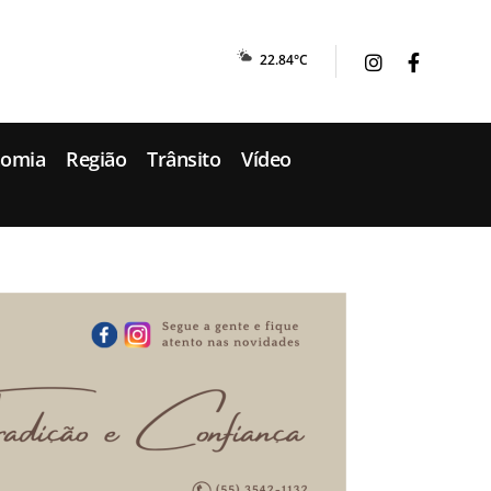
22.84°C
nomia
Região
Trânsito
Vídeo