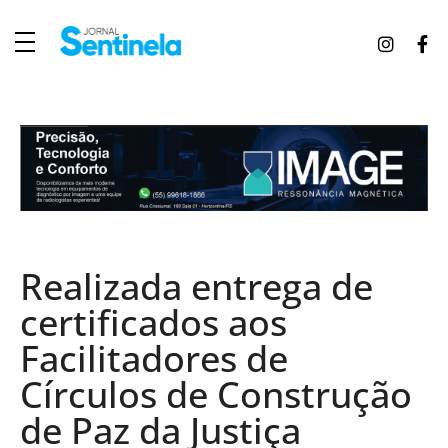
J
ornal Sentinela
Fique atualizado com as notícias de Tucunduva, Tuparendi, Novo Machado e Porto Mauá.
Realizada entrega de
certificados aos
Facilitadores de
Círculos de Construção
de Paz da Justiça