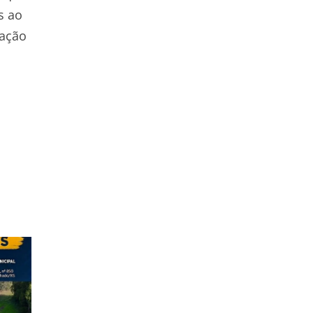
s ao
uação