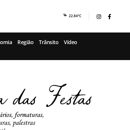
22.84°C
nomia
Região
Trânsito
Vídeo