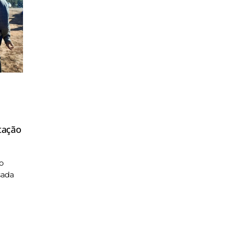
tação
o
sada