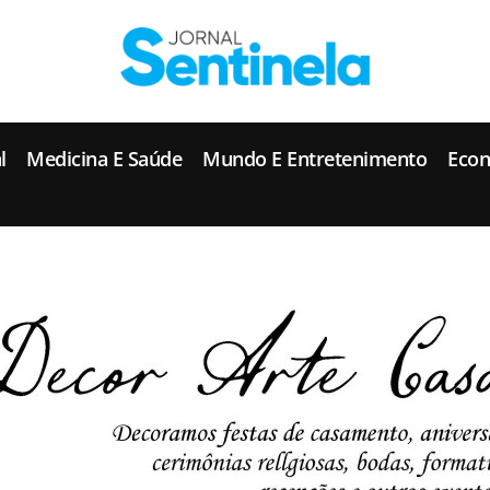
J
ornal Sentinela
Fique atualizado com as notícias de Tucunduva, Tuparendi, Novo Machado e Porto Mauá.
l
Medicina E Saúde
Mundo E Entretenimento
Eco