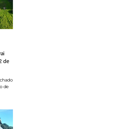
ai
2 de
achado
ho de