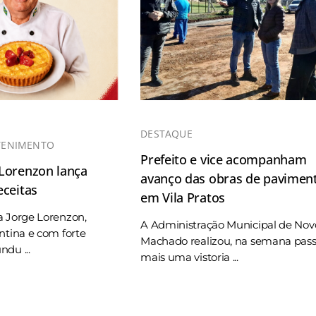
DESTAQUE
TENIMENTO
Prefeito e vice acompanham
 Lorenzon lança
avanço das obras de pavimen
eceitas
em Vila Pratos
a Jorge Lorenzon,
A Administração Municipal de Nov
ntina e com forte
Machado realizou, na semana pas
du ...
mais uma vistoria ...