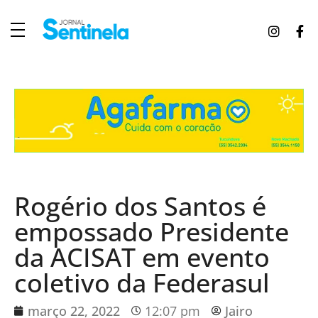
J
ornal Sentinela
Fique atualizado com as notícias de Tucunduva, Tuparendi, Novo Machado e Porto Mauá.
Rogério dos Santos é
empossado Presidente
da ACISAT em evento
coletivo da Federasul
março 22, 2022
12:07 pm
Jairo