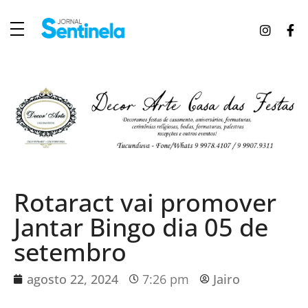
J
ornal Sentinela
Fique atualizado com as notícias de Tucunduva, Tuparendi, Novo Machado e Porto Mauá.
Rotaract vai promover
Jantar Bingo dia 05 de
setembro
agosto 22, 2024
7:26 pm
Jairo