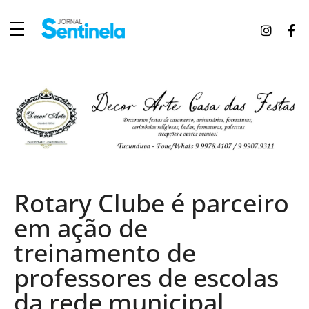
J
ornal Sentinela
Fique atualizado com as notícias de Tucunduva, Tuparendi, Novo Machado e Porto Mauá.
Rotary Clube é parceiro
em ação de
treinamento de
professores de escolas
da rede municipal