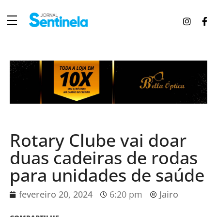
J
ornal Sentinela
Fique atualizado com as notícias de Tucunduva, Tuparendi, Novo Machado e Porto Mauá.
Rotary Clube vai doar
duas cadeiras de rodas
para unidades de saúde
fevereiro 20, 2024
6:20 pm
Jairo