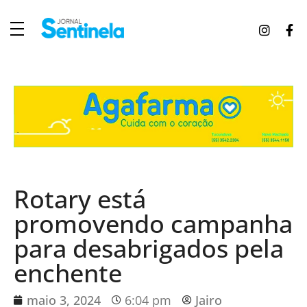
J
ornal Sentinela
Fique atualizado com as notícias de Tucunduva, Tuparendi, Novo Machado e Porto Mauá.
Rotary está
promovendo campanha
para desabrigados pela
enchente
maio 3, 2024
6:04 pm
Jairo