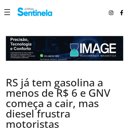
J
ornal Sentinela
Fique atualizado com as notícias de Tucunduva, Tuparendi, Novo Machado e Porto Mauá.
RS já tem gasolina a
menos de R$ 6 e GNV
começa a cair, mas
diesel frustra
motoristas