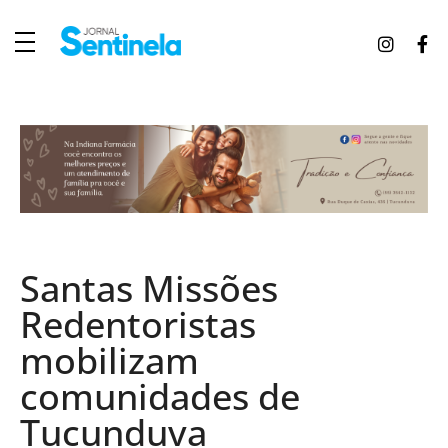
J
ornal Sentinela
Fique atualizado com as notícias de Tucunduva, Tuparendi, Novo Machado e Porto Mauá.
Santas Missões
Redentoristas
mobilizam
comunidades de
Tucunduva