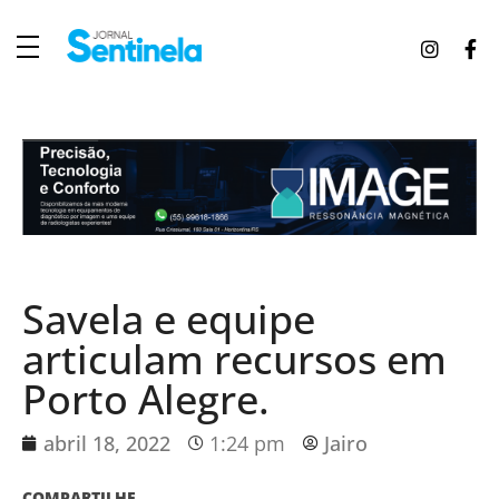
J
ornal Sentinela
Fique atualizado com as notícias de Tucunduva, Tuparendi, Novo Machado e Porto Mauá.
Savela e equipe
articulam recursos em
Porto Alegre.
abril 18, 2022
1:24 pm
Jairo
COMPARTILHE