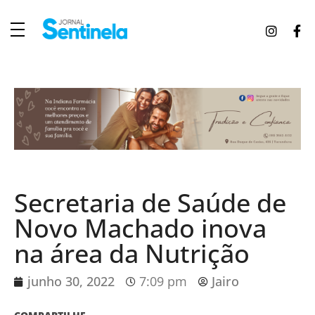
J
ornal Sentinela
Fique atualizado com as notícias de Tucunduva, Tuparendi, Novo Machado e Porto Mauá.
Secretaria de Saúde de
Novo Machado inova
na área da Nutrição
junho 30, 2022
7:09 pm
Jairo