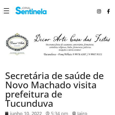
J
ornal Sentinela
Fique atualizado com as notícias de Tucunduva, Tuparendi, Novo Machado e Porto Mauá.
Secretária de saúde de
Novo Machado visita
prefeitura de
Tucunduva
junho 10, 2022
5:34 pm
Jairo