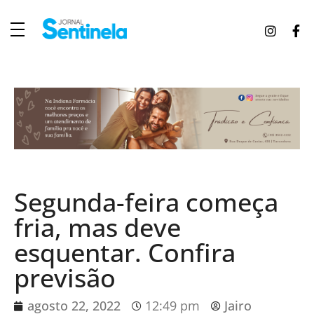
J
ornal Sentinela
Fique atualizado com as notícias de Tucunduva, Tuparendi, Novo Machado e Porto Mauá.
Segunda-feira começa
fria, mas deve
esquentar. Confira
previsão
agosto 22, 2022
12:49 pm
Jairo