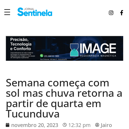
J
ornal Sentinela
Fique atualizado com as notícias de Tucunduva, Tuparendi, Novo Machado e Porto Mauá.
Semana começa com
sol mas chuva retorna a
partir de quarta em
Tucunduva
novembro 20, 2023
12:32 pm
Jairo