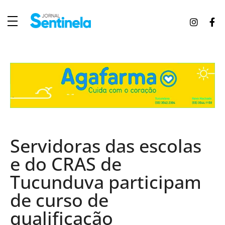
J
ornal Sentinela
Fique atualizado com as notícias de Tucunduva, Tuparendi, Novo Machado e Porto Mauá.
Servidoras das escolas
e do CRAS de
Tucunduva participam
de curso de
qualificação