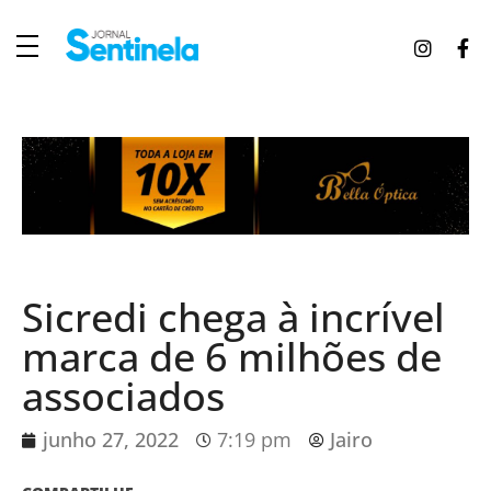
J
ornal Sentinela
Fique atualizado com as notícias de Tucunduva, Tuparendi, Novo Machado e Porto Mauá.
Sicredi chega à incrível
marca de 6 milhões de
associados
junho 27, 2022
7:19 pm
Jairo