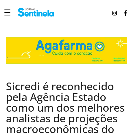
J
ornal Sentinela
Fique atualizado com as notícias de Tucunduva, Tuparendi, Novo Machado e Porto Mauá.
Sicredi é reconhecido
pela Agência Estado
como um dos melhores
analistas de projeções
macroeconômicas do