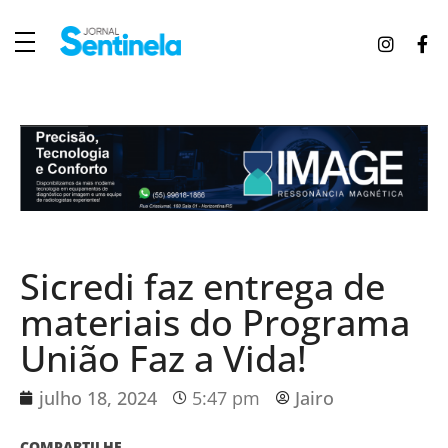
J
ornal Sentinela
Fique atualizado com as notícias de Tucunduva, Tuparendi, Novo Machado e Porto Mauá.
Sicredi faz entrega de
materiais do Programa
União Faz a Vida!
julho 18, 2024
5:47 pm
Jairo
COMPARTILHE