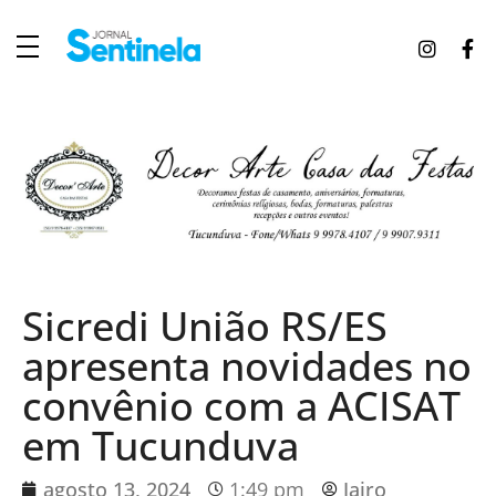
J
ornal Sentinela
Fique atualizado com as notícias de Tucunduva, Tuparendi, Novo Machado e Porto Mauá.
Sicredi União RS/ES
apresenta novidades no
convênio com a ACISAT
em Tucunduva
agosto 13, 2024
1:49 pm
Jairo