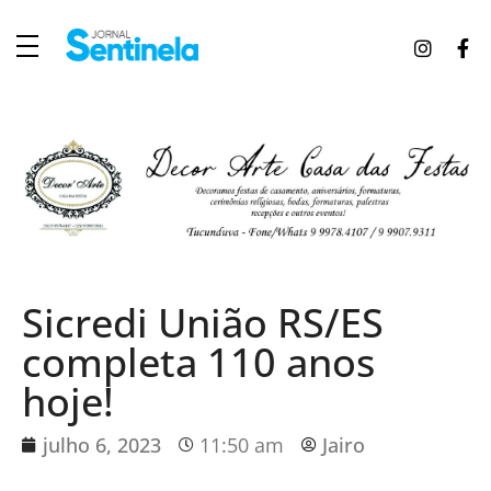
J
ornal Sentinela
Fique atualizado com as notícias de Tucunduva, Tuparendi, Novo Machado e Porto Mauá.
Sicredi União RS/ES
completa 110 anos
hoje!
julho 6, 2023
11:50 am
Jairo