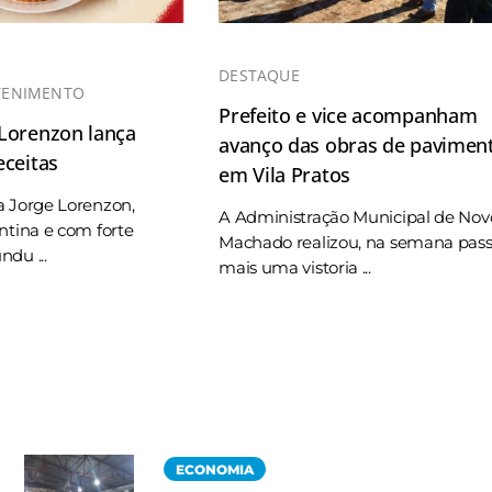
DESTAQUE
TENIMENTO
Prefeito e vice acompanham
 Lorenzon lança
avanço das obras de pavimen
eceitas
em Vila Pratos
a Jorge Lorenzon,
A Administração Municipal de Nov
ntina e com forte
Machado realizou, na semana pas
du ...
mais uma vistoria ...
ECONOMIA