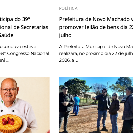
POLÍTICA
icipa do 39º
Prefeitura de Novo Machado v
onal de Secretarias
promover leilão de bens dia 2
 Saúde
julho
Tucunduva esteve
A Prefeitura Municipal de Novo M
39º Congresso Nacional
realizará, no próximo dia 22 de jul
i ...
2026, a ...