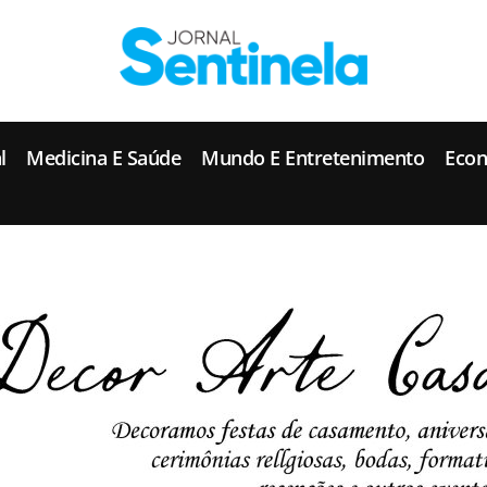
J
ornal Sentinela
Fique atualizado com as notícias de Tucunduva, Tuparendi, Novo Machado e Porto Mauá.
l
Medicina E Saúde
Mundo E Entretenimento
Eco