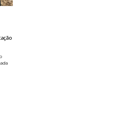
tação
o
sada