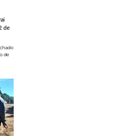
ai
2 de
achado
ho de