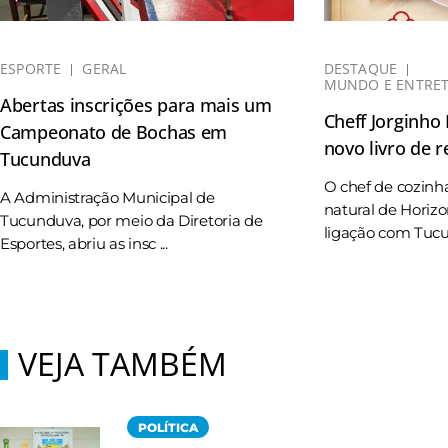
ESPORTE
GERAL
DESTAQUE
MUNDO E ENTRE
Abertas inscrições para mais um
Cheff Jorginho
Campeonato de Bochas em
novo livro de r
Tucunduva
O chef de cozinh
A Administração Municipal de
natural de Horizo
Tucunduva, por meio da Diretoria de
ligação com Tucun
Esportes, abriu as insc ...
VEJA TAMBÉM
POLÍTICA