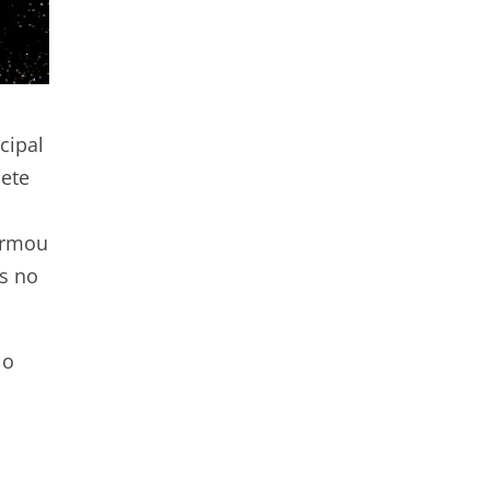
cipal
sete
ormou
s no
 o