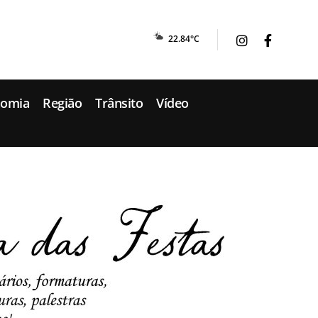
22.84°C
nomia
Região
Trânsito
Vídeo