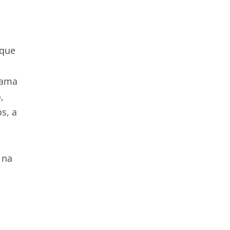
 que
fama
,
s, a
 na