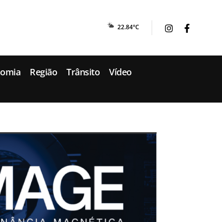
22.84°C
nomia
Região
Trânsito
Vídeo