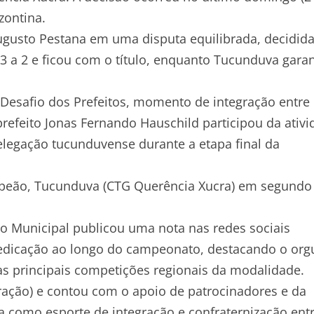
zontina.
ugusto Pestana em uma disputa equilibrada, decidid
 3 a 2 e ficou com o título, enquanto Tucunduva garan
 Desafio dos Prefeitos, momento de integração entre
refeito Jonas Fernando Hauschild participou da ativi
egação tucunduvense durante a etapa final da
ampeão, Tucunduva (CTG Querência Xucra) em segundo
o Municipal publicou uma nota nas redes sociais
edicação ao longo do campeonato, destacando o org
s principais competições regionais da modalidade.
ração) e contou com o apoio de patrocinadores e da
a como esporte de integração e confraternização ent