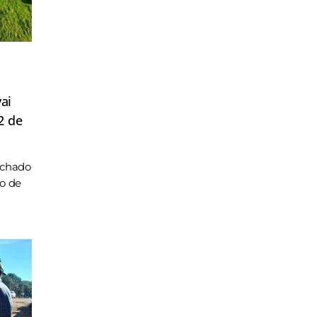
ai
2 de
achado
ho de