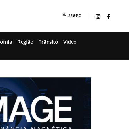
22.84°C
nomia
Região
Trânsito
Vídeo