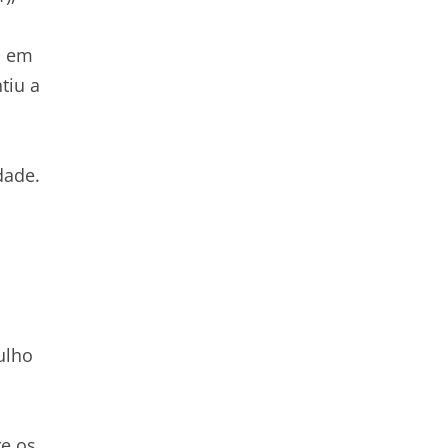
a em
tiu a
dade.
ulho
re os