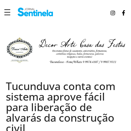
J
ornal Sentinela
Fique atualizado com as notícias de Tucunduva, Tuparendi, Novo Machado e Porto Mauá.
Tucunduva conta com
sistema aprove fácil
para liberação de
alvarás da construção
civil