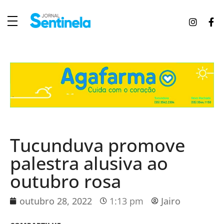
J
ornal Sentinela
Fique atualizado com as notícias de Tucunduva, Tuparendi, Novo Machado e Porto Mauá.
Tucunduva promove
palestra alusiva ao
outubro rosa
outubro 28, 2022
1:13 pm
Jairo