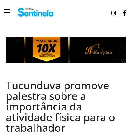
J
ornal Sentinela
Fique atualizado com as notícias de Tucunduva, Tuparendi, Novo Machado e Porto Mauá.
Tucunduva promove
palestra sobre a
importância da
atividade física para o
trabalhador