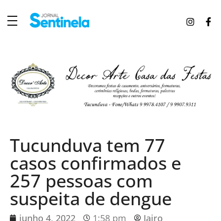
J
ornal Sentinela
Fique atualizado com as notícias de Tucunduva, Tuparendi, Novo Machado e Porto Mauá.
Tucunduva tem 77
casos confirmados e
257 pessoas com
suspeita de dengue
junho 4, 2022
1:58 pm
Jairo