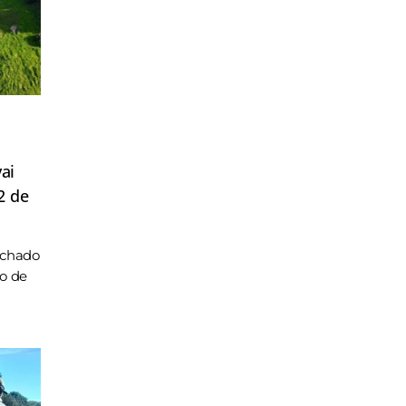
ai
2 de
achado
ho de