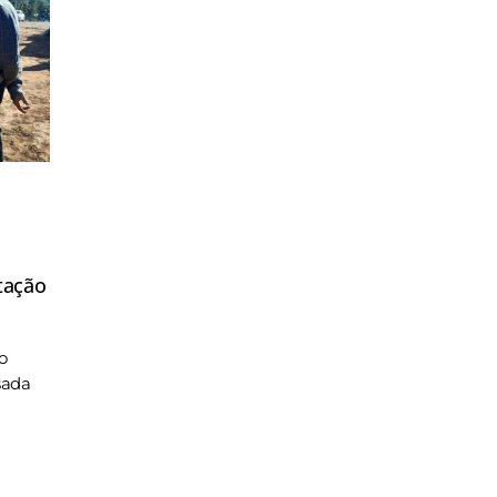
tação
o
sada