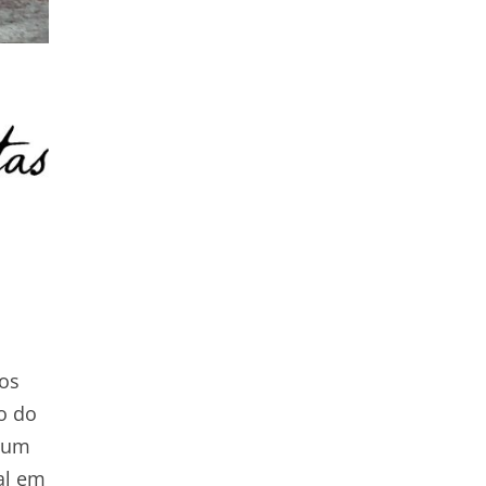
tos
o do
o um
al em