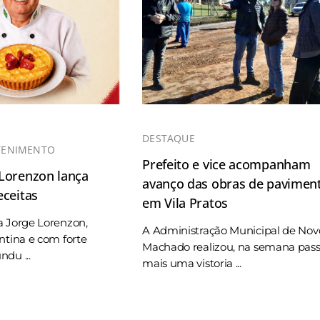
DESTAQUE
TENIMENTO
Prefeito e vice acompanham
 Lorenzon lança
avanço das obras de pavimen
eceitas
em Vila Pratos
a Jorge Lorenzon,
A Administração Municipal de Nov
ntina e com forte
Machado realizou, na semana pas
du ...
mais uma vistoria ...