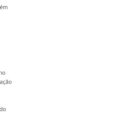
bém
 no
tação
 do