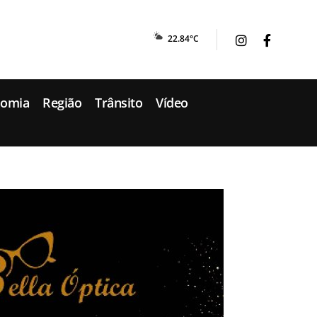
22.84°C
nomia
Região
Trânsito
Vídeo