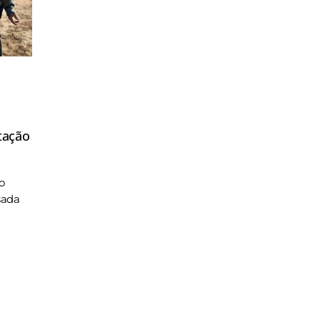
tação
o
sada