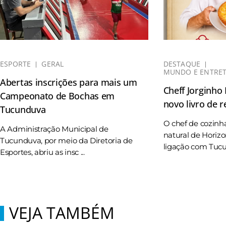
ESPORTE
GERAL
DESTAQUE
MUNDO E ENTRE
Abertas inscrições para mais um
Cheff Jorginho
Campeonato de Bochas em
novo livro de r
Tucunduva
O chef de cozinh
A Administração Municipal de
natural de Horizo
Tucunduva, por meio da Diretoria de
ligação com Tucun
Esportes, abriu as insc ...
VEJA TAMBÉM