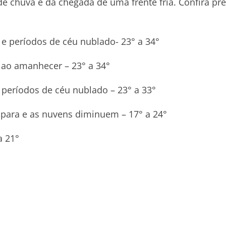
de chuva e da chegada de uma frente fria. Confira pr
e períodos de céu nublado- 23° a 34°
 ao amanhecer – 23° a 34°
 períodos de céu nublado – 23° a 33°
a para e as nuvens diminuem – 17° a 24°
a 21°