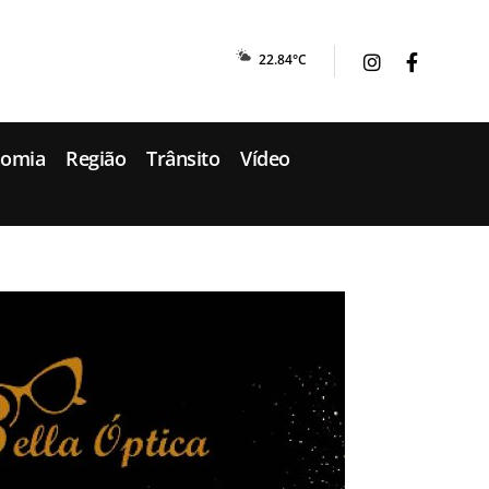
22.84°C
nomia
Região
Trânsito
Vídeo