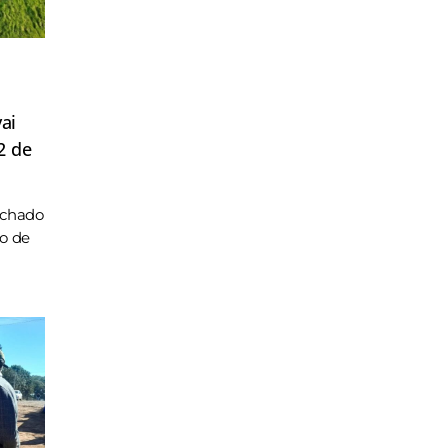
ai
2 de
achado
ho de