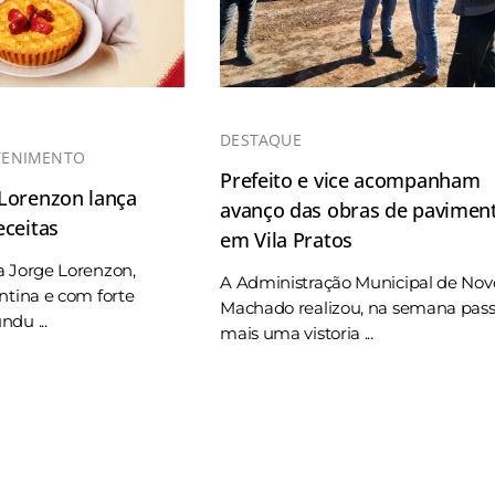
DESTAQUE
TENIMENTO
Prefeito e vice acompanham
 Lorenzon lança
avanço das obras de pavimen
eceitas
em Vila Pratos
a Jorge Lorenzon,
A Administração Municipal de Nov
ntina e com forte
Machado realizou, na semana pas
du ...
mais uma vistoria ...