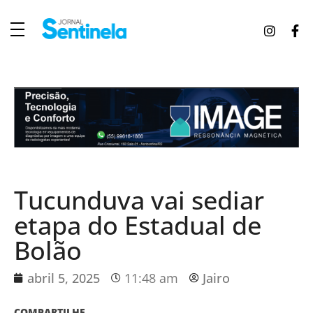
J
ornal Sentinela
Fique atualizado com as notícias de Tucunduva, Tuparendi, Novo Machado e Porto Mauá.
Tucunduva vai sediar
etapa do Estadual de
Bolão
abril 5, 2025
11:48 am
Jairo
COMPARTILHE