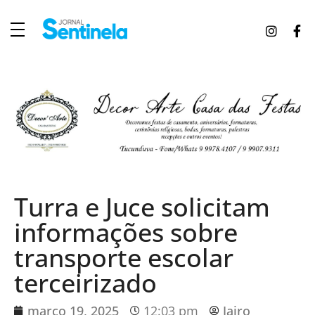
J
ornal Sentinela
Fique atualizado com as notícias de Tucunduva, Tuparendi, Novo Machado e Porto Mauá.
Turra e Juce solicitam
informações sobre
transporte escolar
terceirizado
março 19, 2025
12:03 pm
Jairo