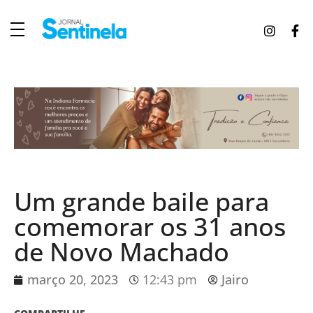
J
ornal Sentinela
Fique atualizado com as notícias de Tucunduva, Tuparendi, Novo Machado e Porto Mauá.
Um grande baile para
comemorar os 31 anos
de Novo Machado
março 20, 2023
12:43 pm
Jairo