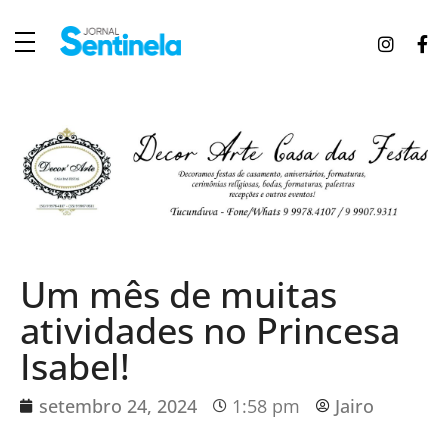
J
ornal Sentinela
Fique atualizado com as notícias de Tucunduva, Tuparendi, Novo Machado e Porto Mauá.
Um mês de muitas
atividades no Princesa
Isabel!
setembro 24, 2024
1:58 pm
Jairo