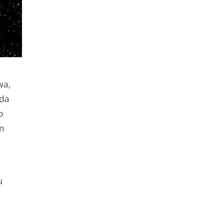
wa,
 da
o
m
u