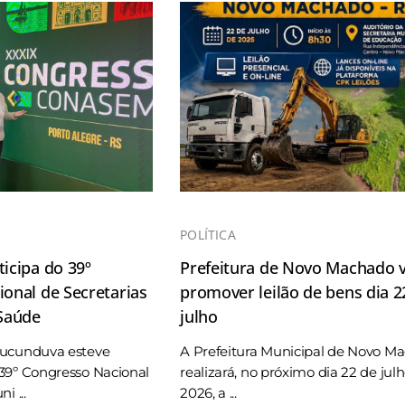
POLÍTICA
icipa do 39º
Prefeitura de Novo Machado v
onal de Secretarias
promover leilão de bens dia 2
 Saúde
julho
Tucunduva esteve
A Prefeitura Municipal de Novo M
39º Congresso Nacional
realizará, no próximo dia 22 de jul
i ...
2026, a ...