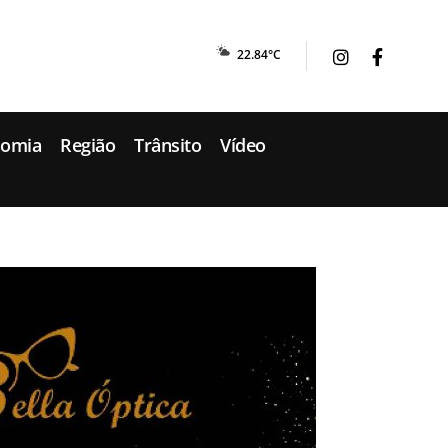
22.84°C
nomia
Região
Trânsito
Vídeo