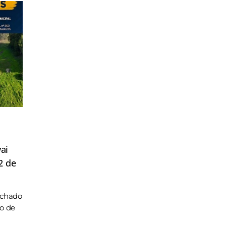
ai
2 de
achado
ho de