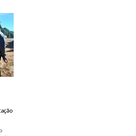
tação
o