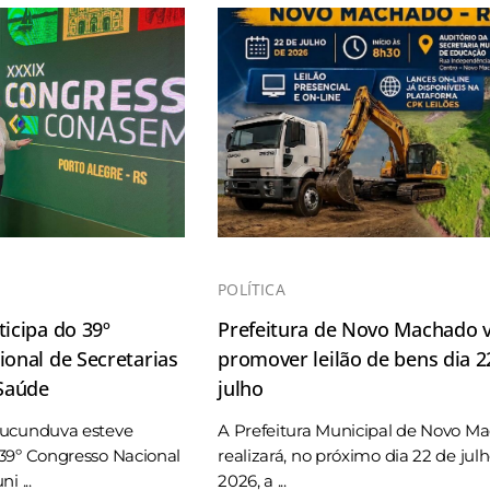
POLÍTICA
icipa do 39º
Prefeitura de Novo Machado v
onal de Secretarias
promover leilão de bens dia 2
 Saúde
julho
Tucunduva esteve
A Prefeitura Municipal de Novo M
39º Congresso Nacional
realizará, no próximo dia 22 de jul
i ...
2026, a ...