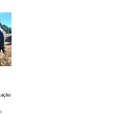
tação
o