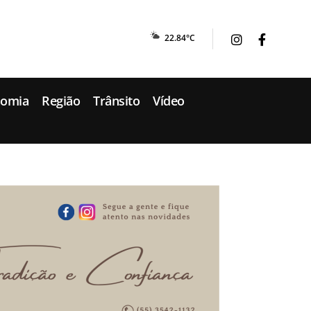
22.84°C
nomia
Região
Trânsito
Vídeo