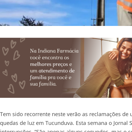
Tem sido recorrente neste verão as reclamações de u
quedas de luz em Tucunduva. Esta semana o Jornal S
interrupções. “São apenas alguns segundos, mas o s