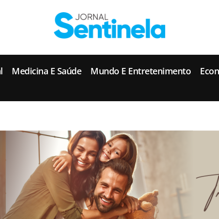
J
ornal Sentinela
Fique atualizado com as notícias de Tucunduva, Tuparendi, Novo Machado e Porto Mauá.
l
Medicina E Saúde
Mundo E Entretenimento
Eco