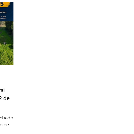
ai
2 de
achado
ho de