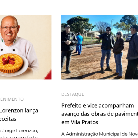
DESTAQUE
TENIMENTO
Prefeito e vice acompanham
 Lorenzon lança
avanço das obras de pavimen
eceitas
em Vila Pratos
a Jorge Lorenzon,
A Administração Municipal de Nov
ntina e com forte