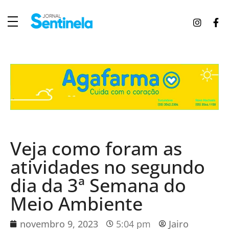
J
ornal Sentinela
Fique atualizado com as notícias de Tucunduva, Tuparendi, Novo Machado e Porto Mauá.
Veja como foram as
atividades no segundo
dia da 3ª Semana do
Meio Ambiente
novembro 9, 2023
5:04 pm
Jairo