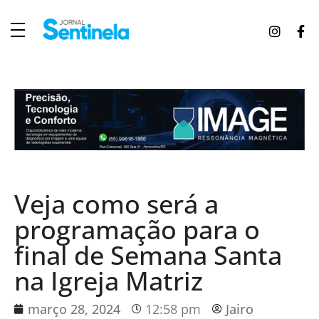
J
ornal Sentinela
Fique atualizado com as notícias de Tucunduva, Tuparendi, Novo Machado e Porto Mauá.
Veja como será a
programação para o
final de Semana Santa
na Igreja Matriz
março 28, 2024
12:58 pm
Jairo