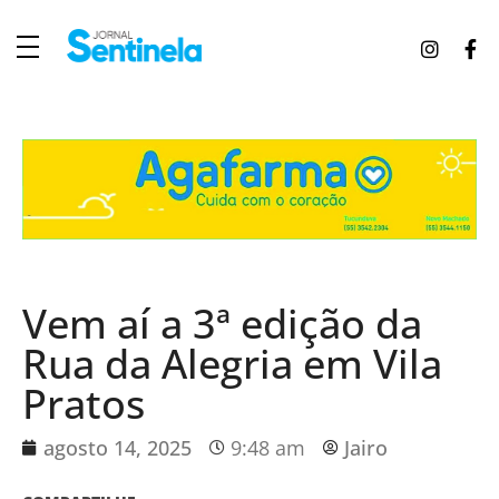
J
ornal Sentinela
Fique atualizado com as notícias de Tucunduva, Tuparendi, Novo Machado e Porto Mauá.
Vem aí a 3ª edição da
Rua da Alegria em Vila
Pratos
agosto 14, 2025
9:48 am
Jairo