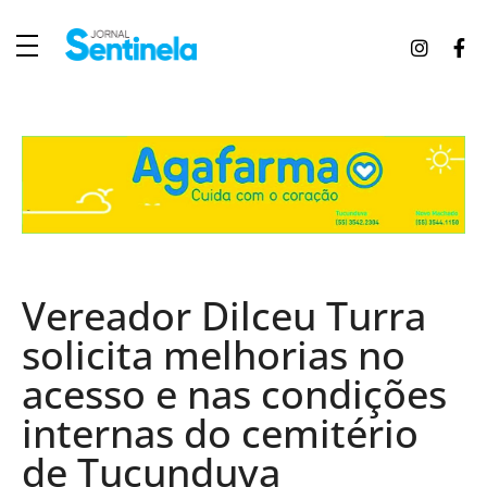
J
ornal Sentinela
Fique atualizado com as notícias de Tucunduva, Tuparendi, Novo Machado e Porto Mauá.
Vereador Dilceu Turra
solicita melhorias no
acesso e nas condições
internas do cemitério
de Tucunduva