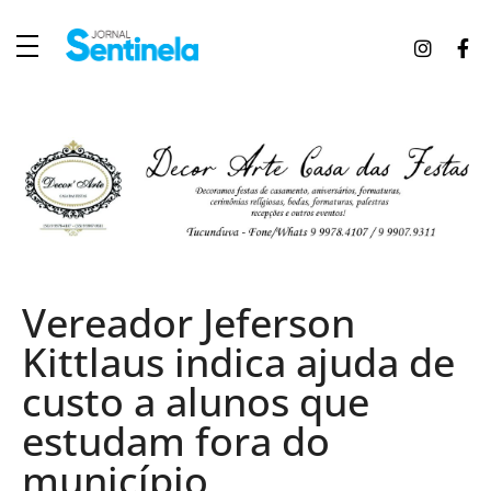
J
ornal Sentinela
Fique atualizado com as notícias de Tucunduva, Tuparendi, Novo Machado e Porto Mauá.
Vereador Jeferson
Kittlaus indica ajuda de
custo a alunos que
estudam fora do
município