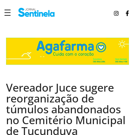
J
ornal Sentinela
Fique atualizado com as notícias de Tucunduva, Tuparendi, Novo Machado e Porto Mauá.
Vereador Juce sugere
reorganização de
túmulos abandonados
no Cemitério Municipal
de Tucunduva