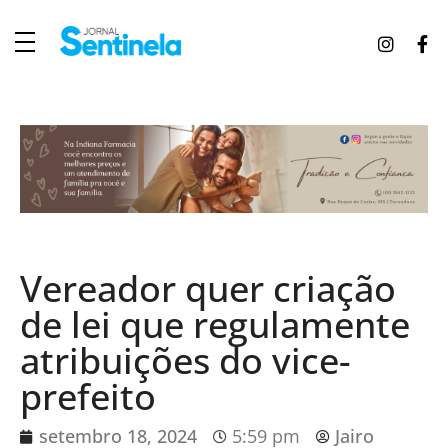
J
ornal Sentinela
Fique atualizado com as notícias de Tucunduva, Tuparendi, Novo Machado e Porto Mauá.
Vereador quer criação
de lei que regulamente
atribuições do vice-
prefeito
setembro 18, 2024
5:59 pm
Jairo