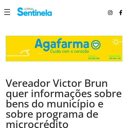
J
ornal Sentinela
Fique atualizado com as notícias de Tucunduva, Tuparendi, Novo Machado e Porto Mauá.
Vereador Victor Brun
quer informações sobre
bens do município e
sobre programa de
microcrédito