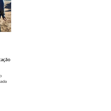
tação
o
sada