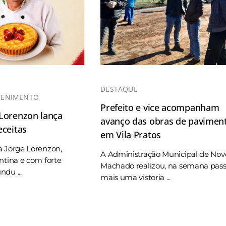
DESTAQUE
TENIMENTO
Prefeito e vice acompanham
 Lorenzon lança
avanço das obras de pavimen
eceitas
em Vila Pratos
a Jorge Lorenzon,
A Administração Municipal de Nov
ntina e com forte
Machado realizou, na semana pas
du ...
mais uma vistoria ...