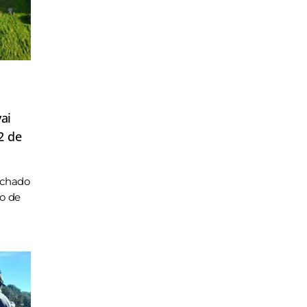
ai
2 de
achado
ho de