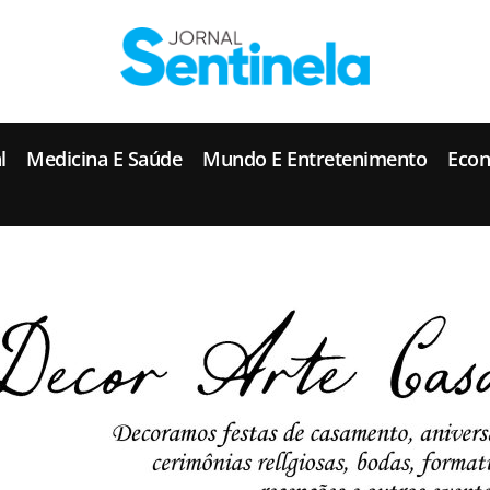
J
ornal Sentinela
Fique atualizado com as notícias de Tucunduva, Tuparendi, Novo Machado e Porto Mauá.
l
Medicina E Saúde
Mundo E Entretenimento
Eco