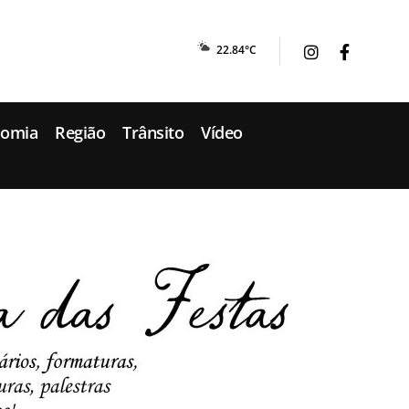
22.84°C
nomia
Região
Trânsito
Vídeo