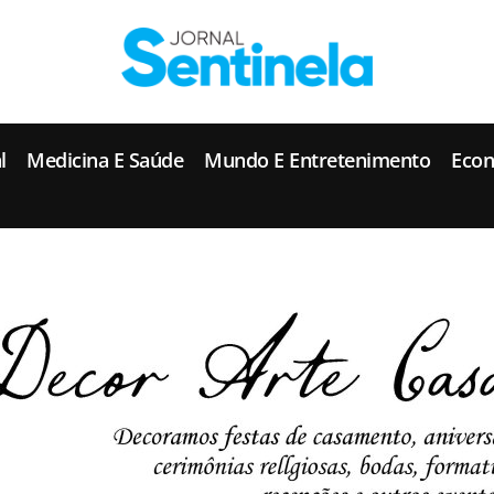
J
ornal Sentinela
Fique atualizado com as notícias de Tucunduva, Tuparendi, Novo Machado e Porto Mauá.
l
Medicina E Saúde
Mundo E Entretenimento
Eco