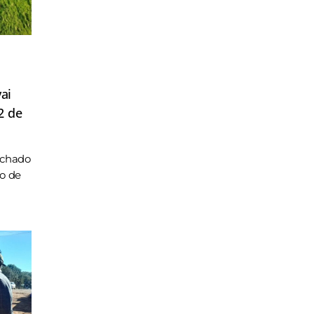
ai
2 de
achado
ho de