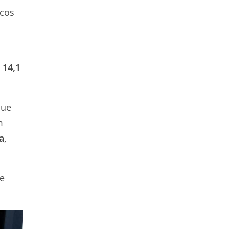
icos
 14,1
que
m
a
,
te