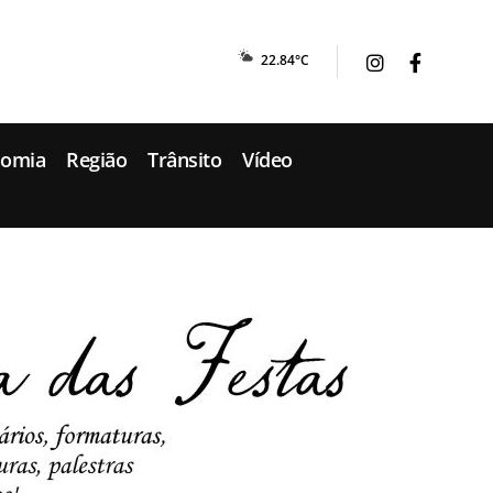
22.84°C
nomia
Região
Trânsito
Vídeo