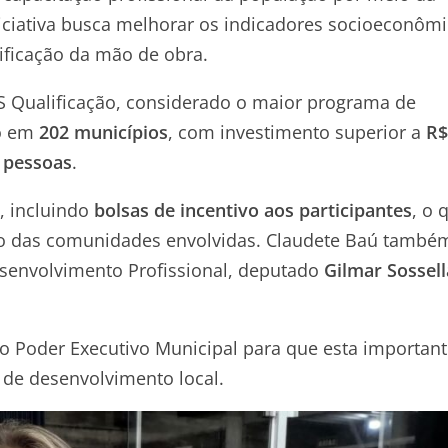
iniciativa busca melhorar os indicadores socioeconôm
ificação da mão de obra.
RS Qualificação, considerado o maior programa de
do em
202 municípios
, com investimento superior a
R$
 pessoas
.
, incluindo
bolsas de incentivo aos participantes
, o 
co das comunidades envolvidas. Claudete Baú també
esenvolvimento Profissional, deputado
Gilmar Sossell
 do Poder Executivo Municipal para que esta importan
s de desenvolvimento local.